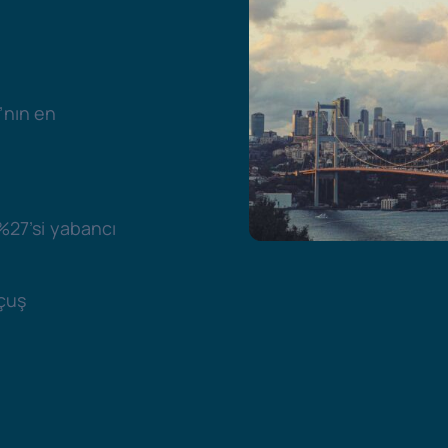
’nın en
 %27’si yabancı
çuş