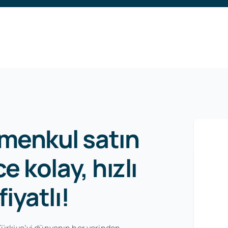
imenkul satın
 kolay, hızlı
iyatlı!
, Türkiye’yi dünyanın her yerinden