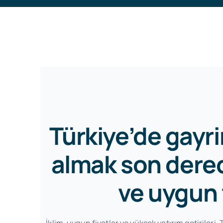
Türkiye’de gayr
almak son derece
ve uygun f
İklim, uygun fiyatlar ve yüksek yatırım getirileri